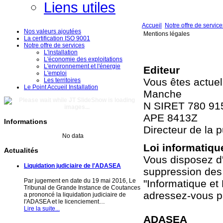
Liens utiles
Accueil
Notre offre de service
Nos valeurs ajoutées
Mentions légales
La certification ISO 9001
Notre offre de services
L'installation
L'économie des exploitations
L'environnement et l'énergie
Editeur
L'emploi
Vous êtes actuel
Les territoires
Le Point Accueil Installation
Manche
N SIRET 780 91
APE 8413Z
Informations
Directeur de la 
No data
Loi informatique
Actualités
Vous disposez d'u
Liquidation judiciaire de l'ADASEA
suppression des 
Par jugement en date du 19 mai 2016, Le
"Informatique et 
Tribunal de Grande Instance de Coutances
adressez-vous pa
a prononcé la liquidation judiciaire de
l'ADASEA et le licenciement…
Lire la suite...
ADASEA