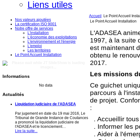
Liens utiles
Accueil
Le Point Accueil Insta
Nos valeurs ajoutées
Le Point Accueil Installation
La certification ISO 9001
Notre offre de services
L'ADASEA anime l
L'installation
L'économie des exploitations
1997, à la suite 
L'environnement et l'énergie
L'emploi
est maintenant d
Les territoires
obtenu le renouv
Le Point Accueil Installation
2017.
Les missions du
Informations
Ce guichet uniqu
No data
parcours à l'inst
Actualités
de projet. Confo
Liquidation judiciaire de l'ADASEA
:
Par jugement en date du 19 mai 2016, Le
. Accueillir tous
Tribunal de Grande Instance de Coutances
a prononcé la liquidation judiciaire de
. Informer les po
l'ADASEA et le licenciement…
Lire la suite...
. Aider à l'émer