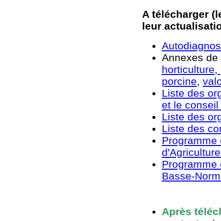
A télécharger (
leur actualisatio
Autodiagnos
Annexes de l
horticulture
porcine
,
val
Liste des or
et le conseil
Liste des o
Liste des co
Programme d
d'Agricultur
Programme d
Basse-Norm
A
près téléc